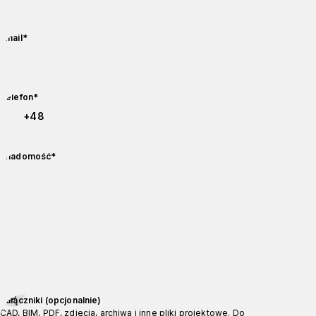
wymagane
Email
*
wymagane
Kod kraju
Numer telefonu
Telefon
*
wymagane
Wiadomość
*
Załączniki (opcjonalnie)
Załączniki (opcjonalnie)
CAD, BIM, PDF, zdjęcia, archiwa i inne pliki projektowe. Do