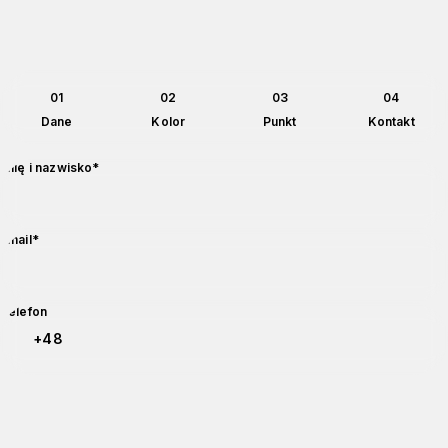
01
02
03
04
Dane
Kolor
Punkt
Kontakt
Dane do wysyłki próbki CLT
wymagane
Imię i nazwisko
*
wymagane
Email
*
Kod kraju
Numer telefonu
Telefon