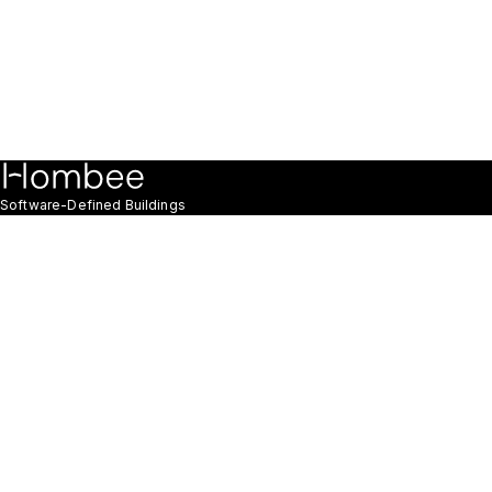
Software-Defined Buildings
Siedziba & R&D
Hombee sp. z o.o.
NIP: 8961640851
Modrzewiowa 4
55-095 Długołęka
Polska
Zobacz na mapie