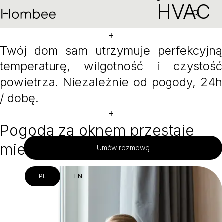
HVAC
+
Twój dom sam utrzymuje perfekcyjną
temperaturę, wilgotność i czystość
powietrza. Niezależnie od pogody, 24h
/ dobę.
+
Pogoda za oknem przestaje
mieć znaczenie
Umów rozmowę
PL
EN