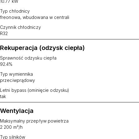
10.77 kW
Typ chłodnicy
freonowa, wbudowana w centrali
Czynnik chłodniczy
R32
Rekuperacja (odzysk ciepła)
Sprawność odzysku ciepła
92.4%
Typ wymiennika
przeciwprądowy
Letni bypass (ominięcie odzysku)
tak
Wentylacja
Maksymalny przepływ powietrza
2 200 m³/h
Typ silników