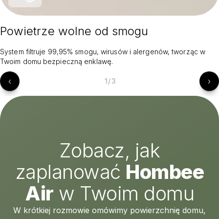
Powietrze wolne od smogu
System filtruje 99,95% smogu, wirusów i alergenów, tworząc w
Twoim domu bezpieczną enklawę.
‹
›
1
/
3
Zobacz, jak
zaplanować
Hombee
Air
w Twoim domu
W krótkiej rozmowie omówimy powierzchnię domu,