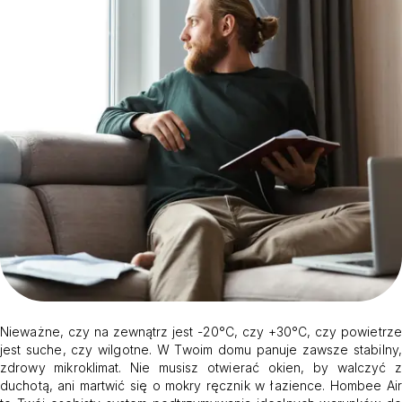
Nieważne, czy na zewnątrz jest -20°C, czy +30°C, czy powietrze
jest suche, czy wilgotne. W Twoim domu panuje zawsze stabilny,
zdrowy mikroklimat. Nie musisz otwierać okien, by walczyć z
duchotą, ani martwić się o mokry ręcznik w łazience. Hombee Air