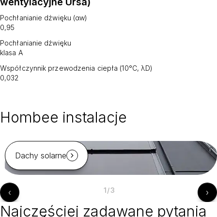
wentylacyjne Ursa)
Pochłanianie dźwięku (αw)
0,95
Pochłanianie dźwięku
klasa A
Współczynnik przewodzenia ciepła (10°C, λD)
0,032
Hombee instalacje
Dachy solarne
1
/
3
‹
›
Najczęściej zadawane pytania