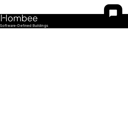
Software-Defined Buildings
Siedziba & R&D
Hombee sp. z o.o.
NIP: 8961640851
Modrzewiowa 4
55-095 Długołęka
Polska
Zobacz na mapie
Produkcja
Wrocławska 33D
55-095 Długołęka
Polska