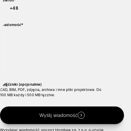
Kod kraju
Numer telefonu
Telefon
*
wymagane
Wiadomość
*
Załączniki (opcjonalnie)
Załączniki (opcjonalnie)
CAD, BIM, PDF, zdjęcia, archiwa i inne pliki projektowe. Do
100 MB każdy i 500 MB łącznie.
Wyślij wiadomość
Wysyłając wiadomość, prosisz Hombee sp. z o.o. o użycie