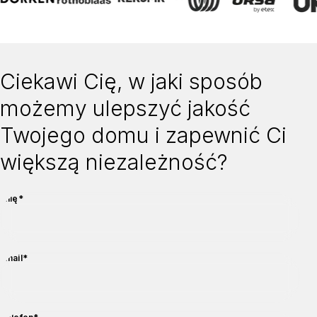
Ciekawi Cię, w jaki sposób
możemy ulepszyć jakość
Twojego domu i zapewnić Ci
większą niezależność?
wymagane
Imię
*
wymagane
Email
*
wymagane