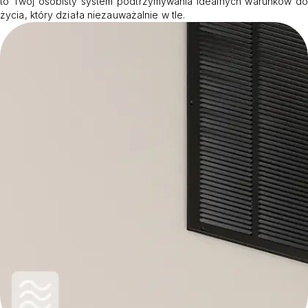
to Twój osobisty system podtrzymywania idealnych warunków do
życia, który działa niezauważalnie w tle.